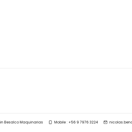
ón Besalco Maquinarias
Mobile : +56 9 7976 3224
nicolas.ben