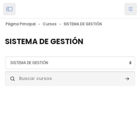
Salta al contenido principal
Open the sidebar
Nave
Página Principal
Cursos
SISTEMA DE GESTIÓN
SISTEMA DE GESTIÓN
Categorías
Buscar cursos
Buscar